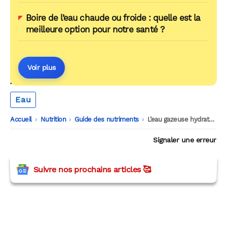
Boire de l’eau chaude ou froide : quelle est la
meilleure option pour notre santé ?
Voir plus
AUTOUR DU MÊME THÈME
Eau
Accueil
-
Nutrition
-
Guide des nutriments
-
L’eau gazeuse hydrate-t-elle vraiment autant que l’eau plate ?
Signaler une erreur
Suivre nos prochains articles 🥰