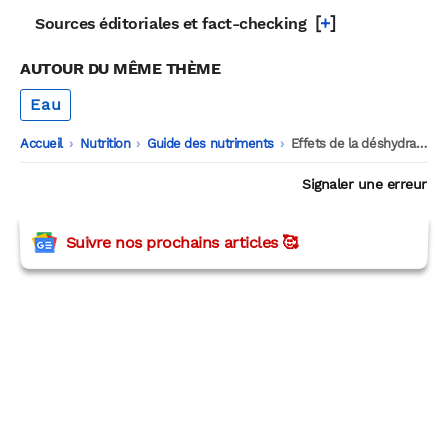
[
+
]
Sources éditoriales et fact-checking
AUTOUR DU MÊME THÈME
Eau
Accueil
-
Nutrition
-
Guide des nutriments
-
Effets de la déshydratation sur le cerveau et les capacités cognitives
Signaler une erreur
Suivre nos prochains articles 🥰