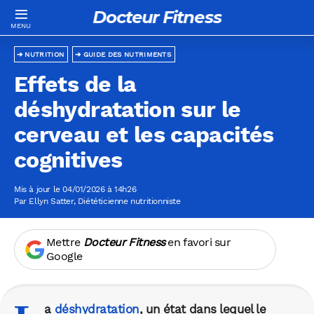
Docteur Fitness
NUTRITION
GUIDE DES NUTRIMENTS
Effets de la
déshydratation sur le
cerveau et les capacités
cognitives
Mis à jour le 04/01/2026 à 14h26
Par
Ellyn Satter
, Diététicienne nutritionniste
Mettre
Docteur Fitness
en favori sur
Google
a
déshydratation
, un état dans lequel le