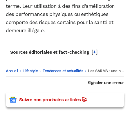
terme. Leur utilisation à des fins d’amélioration
des performances physiques ou esthétiques
comporte des risques certains pour la santé et
demeure illégale.
[
+
]
Sources éditoriales et fact-checking
Accueil
-
Lifestyle
-
Tendances et actualités
-
Les SARMS : une nouvelle classe de molécules aux effets anabolisants
Signaler une erreur
Suivre nos prochains articles 🥰