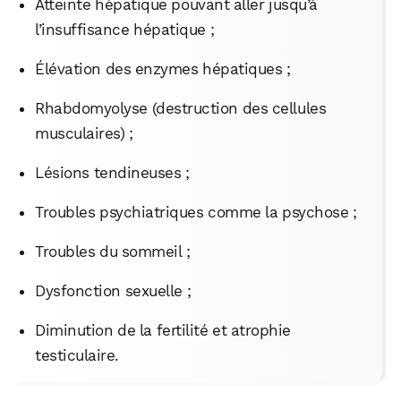
Atteinte hépatique pouvant aller jusqu’à
l’insuffisance hépatique ;
Élévation des enzymes hépatiques ;
WhatsApp
Telegram
Email
Rhabdomyolyse (destruction des cellules
musculaires) ;
Facebook
X
LinkedIn
Lésions tendineuses ;
Troubles psychiatriques comme la psychose ;
Troubles du sommeil ;
Dysfonction sexuelle ;
Diminution de la fertilité et atrophie
testiculaire.