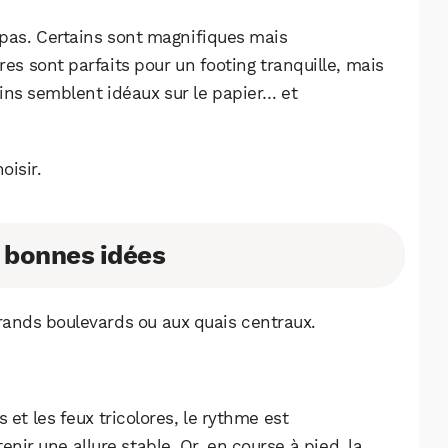
 pas. Certains sont magnifiques mais
es sont parfaits pour un footing tranquille, mais
ins semblent idéaux sur le papier… et
oisir.
s bonnes idées
nds boulevards ou aux quais centraux.
WhatsApp
Telegram
Email
es et les feux tricolores, le rythme est
r une allure stable. Or, en course à pied, la