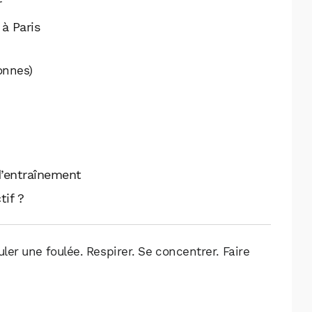
r
 à Paris
onnes)
 d’entraînement
tif ?
ler une foulée. Respirer. Se concentrer. Faire