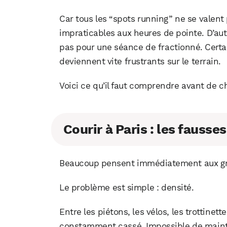
Car tous les “spots running” ne se valent
impraticables aux heures de pointe. D’autr
pas pour une séance de fractionné. Certa
deviennent vite frustrants sur le terrain.
Voici ce qu’il faut comprendre avant de ch
Courir à Paris : les fausse
Beaucoup pensent immédiatement aux gra
Le problème est simple : densité.
Entre les piétons, les vélos, les trottinett
constamment cassé. Impossible de mainteni