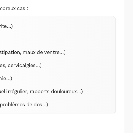
mbreux cas :
vite…)
stipation, maux de ventre…)
ies, cervicalgies…)
nie…)
l irrégulier, rapports douloureux…)
, problèmes de dos…)
WhatsApp
Telegram
Email