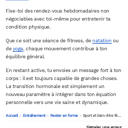
Fixe-toi des rendez-vous hebdomadaires non
négociables avec toi-même pour entretenir ta
condition physique.
Que ce soit une séance de fitness, de
natation
ou
de
yoga
, chaque mouvement contribue à ton
équilibre général.
En restant active, tu envoies un message fort à ton
corps : il est toujours capable de grandes choses.
La transition hormonale est simplement un
nouveau paramètre à intégrer dans ton équation
personnelle vers une vie saine et dynamique.
Accueil
-
Entraînement
-
Rester en forme
-
Sport et bien-être féminin durant la transition hormonale
Signaler une erreur