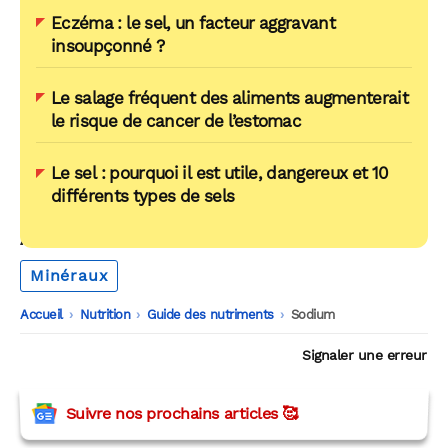
Eczéma : le sel, un facteur aggravant
insoupçonné ?
Le salage fréquent des aliments augmenterait
le risque de cancer de l’estomac
Le sel : pourquoi il est utile, dangereux et 10
différents types de sels
AUTOUR DU MÊME THÈME
Minéraux
Accueil
-
Nutrition
-
Guide des nutriments
-
Sodium
Signaler une erreur
Suivre nos prochains articles 🥰