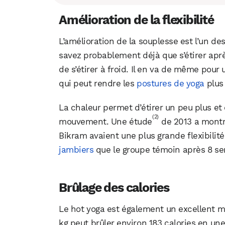
Amélioration de la flexibilité
L’amélioration de la souplesse est l’un d
savez probablement déjà que s’étirer aprè
de s’étirer à froid. Il en va de même po
qui peut rendre les
postures de yoga
plus 
La chaleur permet d’étirer un peu plus et
(2)
mouvement. Une étude
de 2013 a montr
Bikram avaient une plus grande flexibilit
jambiers
que le groupe témoin après 8 s
Brûlage des calories
Le hot yoga est également un excellent m
kg peut brûler environ 183 calories en un