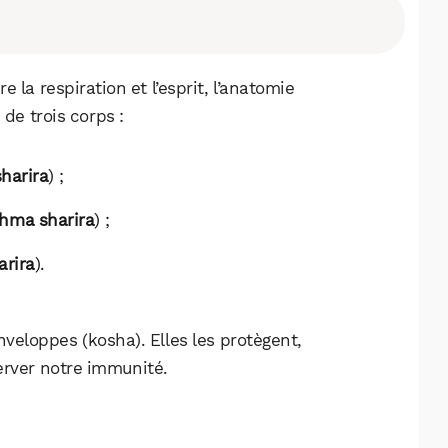
 la respiration et l’esprit, l’anatomie
 de trois corps :
sharira
) ;
hma sharira
) ;
arira
).
veloppes (kosha). Elles les protègent,
WhatsApp
Telegram
Email
erver notre immunité.