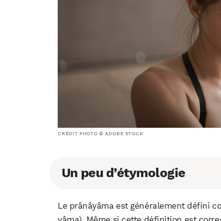
CRÉDIT PHOTO © ADOBE STOCK
Un peu d’étymologie
Le prânâyâma est généralement défini com
yâma). Même si cette définition est corre