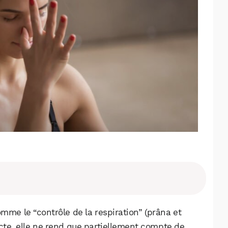
me le “contrôle de la respiration” (prâna et
cte, elle ne rend que partiellement compte de