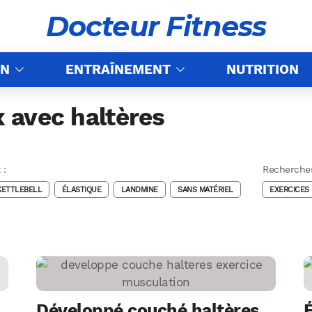
Docteur Fitness
ON
ENTRAÎNEMENT
NUTRITION
 avec haltères
 :
Recherches
KETTLEBELL
ÉLASTIQUE
LANDMINE
SANS MATÉRIEL
EXERCICES
Développé couché haltères
É