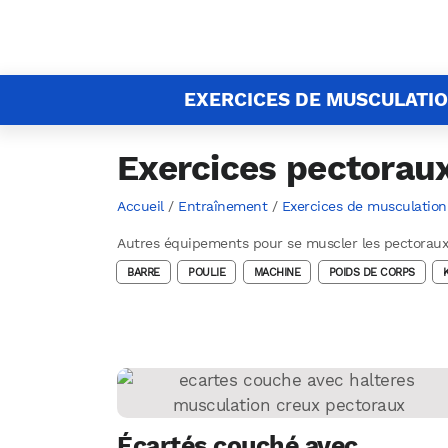
EXERCICES DE MUSCULATI
Exercices pectoraux
Accueil
/
Entraînement
/
Exercices de musculation
Autres équipements pour se muscler les pectoraux
BARRE
POULIE
MACHINE
POIDS DE CORPS
Écartés couché avec