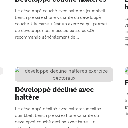
h
Le développé couché avec haltères (dumbbell
bench press) est une variante du développé
L
couché à la barre. C’est un exercice qui permet
v
de développer les muscles pectoraux.On
p
recommande généralement de…
b
p
P
Développé décliné avec
L
haltère
t
g
Le développé décliné avec haltères (decline
d
dumbbell bench press) est une variante du
développé couché décliné avec barre. En