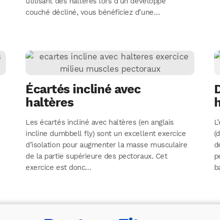
utilisant des haltères lors d’un développé
couché décliné, vous bénéficiez d’une…
Écartés incliné avec
D
haltères
h
Les écartés incliné avec haltères (en anglais
L
incline dumbbell fly) sont un excellent exercice
(
d’isolation pour augmenter la masse musculaire
d
de la partie supérieure des pectoraux. Cet
p
exercice est donc…
b