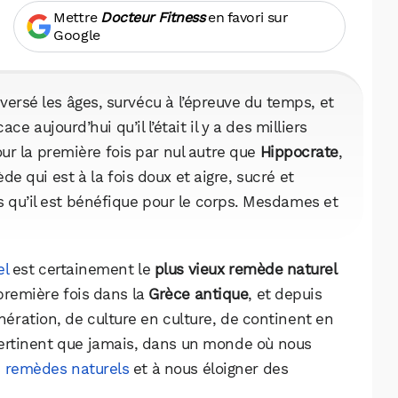
Mettre
Docteur Fitness
en favori sur
Google
aversé les âges, survécu à l’épreuve du temps, et
ce aujourd’hui qu’il l’était il y a des milliers
ur la première fois par nul autre que
Hippocrate
,
 qui est à la fois doux et aigre, sucré et
is qu’il est bénéfique pour le corps. Mesdames et
el
est certainement le
plus vieux remède naturel
 première fois dans la
Grèce antique
, et depuis
énération, de culture en culture, de continent en
 pertinent que jamais, dans un monde où nous
s
remèdes naturels
et à nous éloigner des