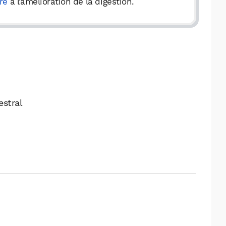
re
à l’amélioration de la digestion.
estral
WhatsApp
Telegram
Email