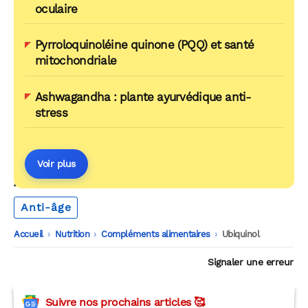
oculaire
Pyrroloquinoléine quinone (PQQ) et santé
mitochondriale
Ashwagandha : plante ayurvédique anti-
stress
Voir plus
AUTOUR DU MÊME THÈME
Anti-âge
Accueil
-
Nutrition
-
Compléments alimentaires
-
Ubiquinol
Signaler une erreur
Suivre nos prochains articles 🥰