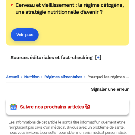
Cerveau et vieillissement : le régime cétogène,
une stratégie nutritionnelle d’avenir ?
Voir plus
[
+
]
Sources éditoriales et fact-checking
Accueil
-
Nutrition
-
Régimes alimentaires
-
Pourquoi les régimes échouent : une étude pointe un déclencheur inattendu
Signaler une erreur
Suivre nos prochains articles 🥰
Les informations de cet article le sont à titre informatif uniquement et ne
remplacent pas l'avis d'un médecin. Si vous avez un problème de santé,
nous vous invitons à consulter pour obtenir un avis médical personnalisé.