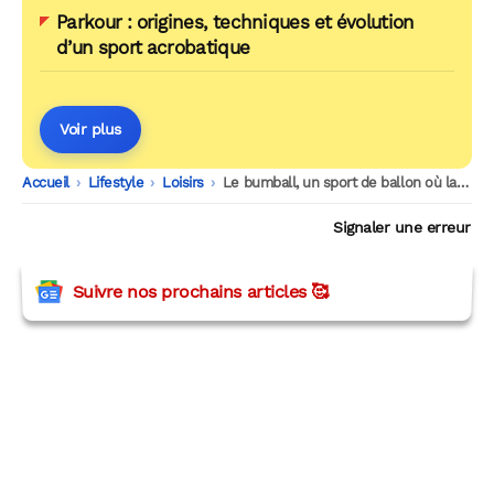
Parkour : origines, techniques et évolution
d’un sport acrobatique
Voir plus
Accueil
-
Lifestyle
-
Loisirs
-
Le bumball, un sport de ballon où la créativité entre en jeu !
Signaler une erreur
Suivre nos prochains articles 🥰