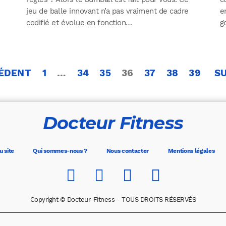
jeu de balle innovant n’a pas vraiment de cadre
e
codifié et évolue en fonction…
g
Pagination
ÉDENT
1
…
34
35
36
37
38
39
S
des
publications
Docteur Fitness
u site
Qui sommes-nous ?
Nous contacter
Mentions légales
Copyright © Docteur-Fitness - TOUS DROITS RÉSERVÉS