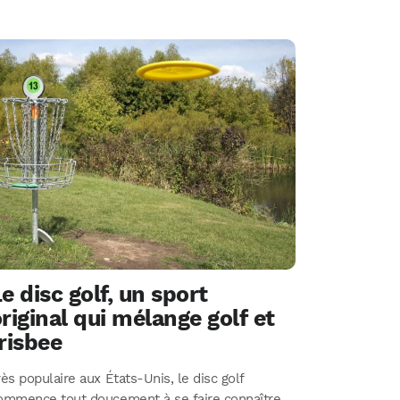
e disc golf, un sport
riginal qui mélange golf et
risbee
rès populaire aux États-Unis, le disc golf
ommence tout doucement à se faire connaître