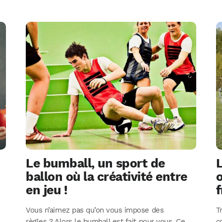
Le bumball, un sport de
L
ballon où la créativité entre
o
en jeu !
f
Vous n’aimez pas qu’on vous impose des
T
règles ? Alors le bumball est fait pour vous. Ce
c