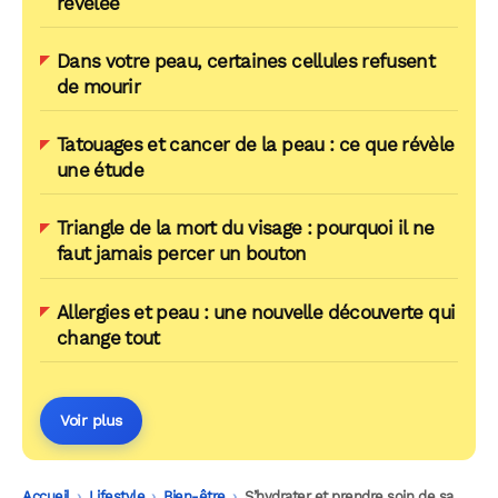
révélée
Dans votre peau, certaines cellules refusent
de mourir
Tatouages et cancer de la peau : ce que révèle
une étude
Triangle de la mort du visage : pourquoi il ne
faut jamais percer un bouton
Allergies et peau : une nouvelle découverte qui
change tout
Voir plus
Accueil
-
Lifestyle
-
Bien-être
-
S’hydrater et prendre soin de sa peau avec des produits naturels de la cuisine