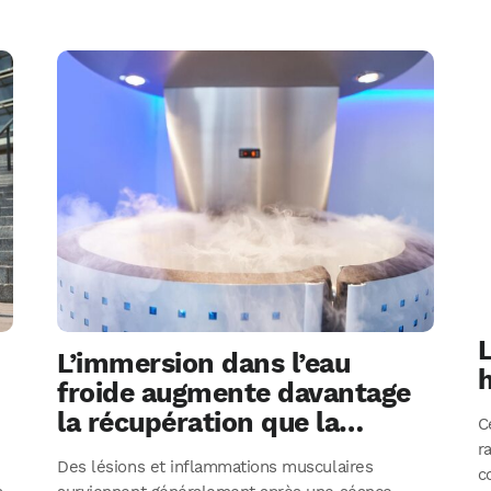
L
L’immersion dans l’eau
h
froide augmente davantage
la récupération que la
C
cryothérapie
r
Des lésions et inflammations musculaires
c