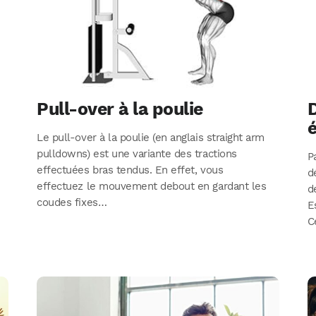
Pull-over à la poulie
é
Le pull-over à la poulie (en anglais straight arm
pulldowns) est une variante des tractions
P
effectuées bras tendus. En effet, vous
d
effectuez le mouvement debout en gardant les
d
coudes fixes…
E
C