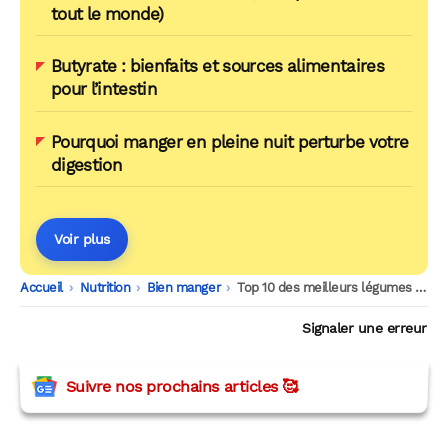
tout le monde)
Butyrate : bienfaits et sources alimentaires
pour l’intestin
Pourquoi manger en pleine nuit perturbe votre
digestion
Voir plus
Accueil
-
Nutrition
-
Bien manger
-
Top 10 des meilleurs légumes bons pour les artères
Signaler une erreur
Suivre nos prochains articles 🥰