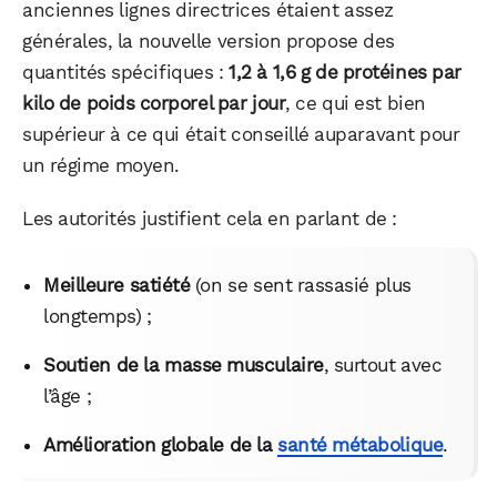
anciennes lignes directrices étaient assez
générales, la nouvelle version propose des
quantités spécifiques :
1,2 à 1,6 g de protéines par
WhatsApp
Telegram
Email
kilo de poids corporel par jour
, ce qui est bien
supérieur à ce qui était conseillé auparavant pour
Facebook
X
LinkedIn
un régime moyen.
Les autorités justifient cela en parlant de :
Meilleure satiété
(on se sent rassasié plus
longtemps) ;
Soutien de la masse musculaire
, surtout avec
l’âge ;
Amélioration globale de la
santé métabolique
.