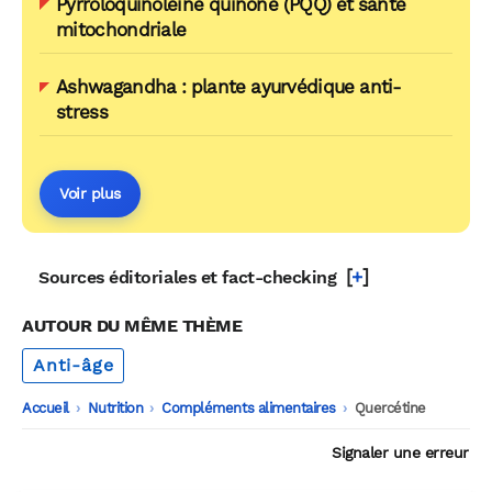
Pyrroloquinoléine quinone (PQQ) et santé
mitochondriale
Ashwagandha : plante ayurvédique anti-
stress
Voir plus
[
+
]
Sources éditoriales et fact-checking
AUTOUR DU MÊME THÈME
Anti-âge
Accueil
-
Nutrition
-
Compléments alimentaires
-
Quercétine
Signaler une erreur