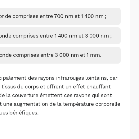
d’onde comprises entre 700 nm et 1 400 nm ;
’onde comprises entre 1 400 nm et 3 000 nm ;
 d’onde comprises entre 3 000 nm et 1 mm.
ncipalement des rayons infrarouges lointains, car
tissus du corps et offrent un effet chauffant
de la couverture émettent ces rayons qui sont
t une augmentation de la température corporelle
ques bénéfiques.
WhatsApp
Telegram
Email