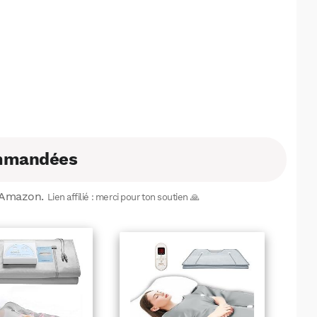
Facebook
X
LinkedIn
ommandées
r Amazon.
Lien affilié : merci pour ton soutien 🙏