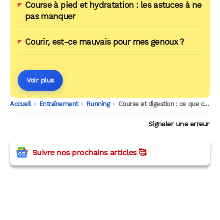
Course à pied et hydratation : les astuces à ne
pas manquer
Courir, est-ce mauvais pour mes genoux ?
Voir plus
Accueil
-
Entraînement
-
Running
-
Course et digestion : ce que cache le runner’s gut
Signaler une erreur
Suivre nos prochains articles 🥰