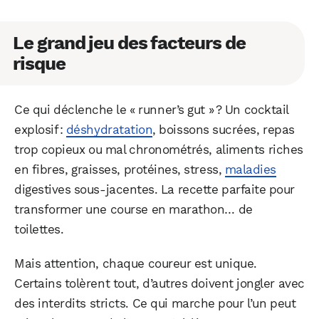
Le grand jeu des facteurs de
WhatsApp
Telegram
Email
risque
Facebook
X
LinkedIn
Ce qui déclenche le « runner’s gut » ? Un cocktail
explosif :
déshydratation
, boissons sucrées, repas
trop copieux ou mal chronométrés, aliments riches
en fibres, graisses, protéines, stress,
maladies
digestives sous-jacentes. La recette parfaite pour
transformer une course en marathon… de
toilettes.
Mais attention, chaque coureur est unique.
Certains tolèrent tout, d’autres doivent jongler avec
des interdits stricts. Ce qui marche pour l’un peut