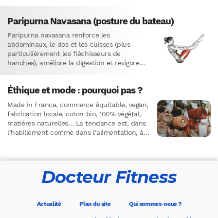
prometteur pour soulager de nombreux
maux.
Paripurna Navasana (posture du bateau)
Paripurna navasana renforce les
abdominaux, le dos et les cuisses (plus
particulièrement les fléchisseurs de
hanches), améliore la digestion et revigore
l’ensemble du corps. Cette asana de yoga
permet également…
Éthique et mode : pourquoi pas ?
Made in France, commerce équitable, vegan,
fabrication locale, coton bio, 100% végétal,
matières naturelles… La tendance est, dans
l’habillement comme dans l’alimentation, à
la recherche d’éthique.Commençons par un
petit exercice…
Docteur Fitness
Actualité
Plan du site
Qui sommes-nous ?