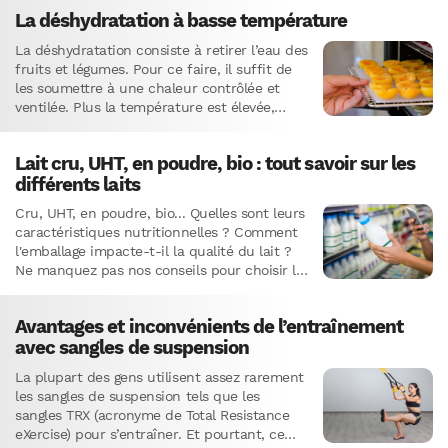
la richesse culturelle et nutritionnelle
La déshydratation à basse température
mondiale.
La déshydratation consiste à retirer l’eau des
fruits et légumes. Pour ce faire, il suffit de
les soumettre à une chaleur contrôlée et
ventilée. Plus la température est élevée,
plus…
Lait cru, UHT, en poudre, bio : tout savoir sur les
différents laits
Cru, UHT, en poudre, bio... Quelles sont leurs
caractéristiques nutritionnelles ? Comment
l'emballage impacte-t-il la qualité du lait ?
Ne manquez pas nos conseils pour choisir le
meilleur lait selon vos besoins.
Avantages et inconvénients de l’entraînement
avec sangles de suspension
La plupart des gens utilisent assez rarement
les sangles de suspension tels que les
sangles TRX (acronyme de Total Resistance
eXercise) pour s’entraîner. Et pourtant, ce