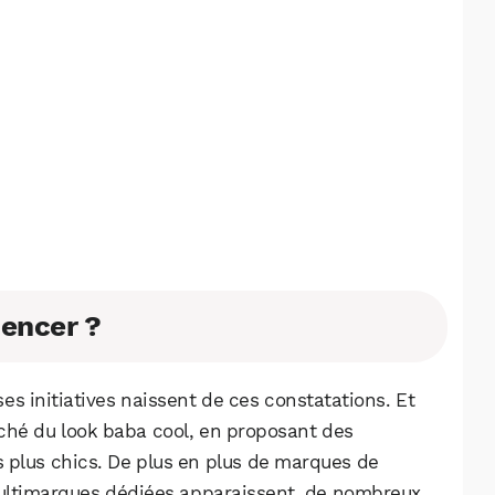
Facebook
X
LinkedIn
mencer ?
s initiatives naissent de ces constatations. Et
iché du look baba cool, en proposant des
s plus chics. De plus en plus de marques de
ultimarques dédiées apparaissent, de nombreux