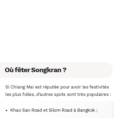
WhatsApp
Telegram
Email
Où fêter Songkran ?
Facebook
X
LinkedIn
Si Chiang Mai est réputée pour avoir les festivités
les plus folles, d’autres spots sont très populaires :
Khao San Road et Silom Road à Bangkok ;