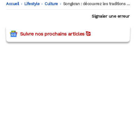
Accueil
-
Lifestyle
-
Culture
-
Songkran : découvrez les traditions du nouvel an thaïlandais
Signaler une erreur
Suivre nos prochains articles 🥰