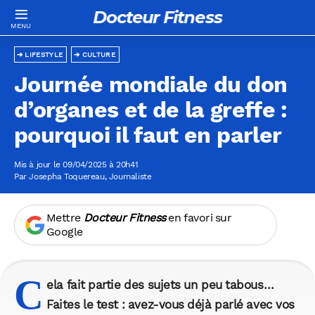
Docteur Fitness
LIFESTYLE
CULTURE
Journée mondiale du don
d’organes et de la greffe :
pourquoi il faut en parler
Mis à jour le 09/04/2025 à 20h41
Par
Josepha Toquereau
, Journaliste
Mettre
Docteur Fitness
en favori sur
Google
C
ela fait partie des sujets un peu tabous…
Faites le test : avez-vous déjà parlé avec vos