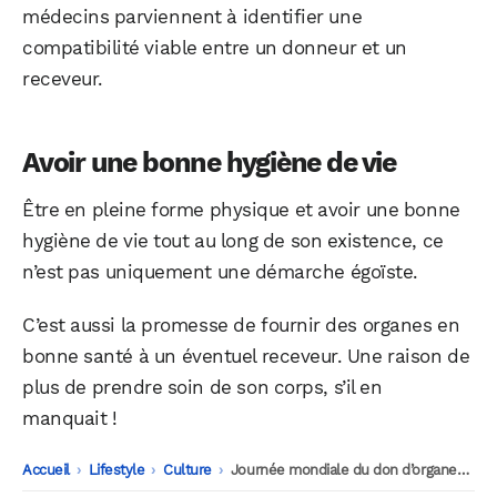
médecins parviennent à identifier une
compatibilité viable entre un donneur et un
receveur.
Avoir une bonne hygiène de vie
Être en pleine forme physique et avoir une bonne
hygiène de vie tout au long de son existence, ce
n’est pas uniquement une démarche égoïste.
C’est aussi la promesse de fournir des organes en
bonne santé à un éventuel receveur. Une raison de
plus de prendre soin de son corps, s’il en
manquait !
Accueil
-
Lifestyle
-
Culture
-
Journée mondiale du don d’organes et de la greffe : pourquoi il faut en parler