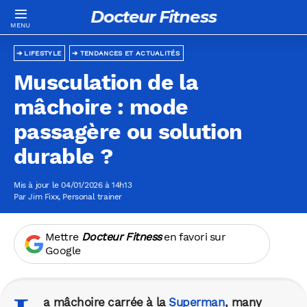
Docteur Fitness
LIFESTYLE
TENDANCES ET ACTUALITÉS
Musculation de la
mâchoire : mode
passagère ou solution
durable ?
Mis à jour le 04/01/2026 à 14h13
Par
Jim Fixx
, Personal trainer
Mettre
Docteur Fitness
en favori sur
Google
a mâchoire carrée à la
Superman
, many