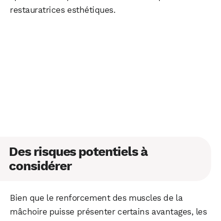
restauratrices esthétiques.
WhatsApp
Telegram
Email
Facebook
X
LinkedIn
Des risques potentiels à
considérer
Bien que le renforcement des muscles de la
mâchoire puisse présenter certains avantages, les