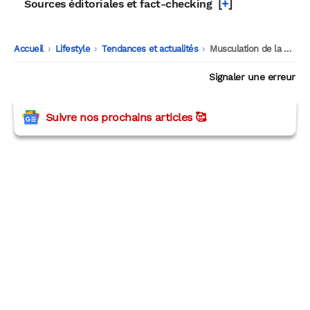
[
+
]
Sources éditoriales et fact-checking
Accueil
-
Lifestyle
-
Tendances et actualités
-
Musculation de la mâchoire : mode passagère ou solution durable ?
Signaler une erreur
Suivre nos prochains articles 🥰