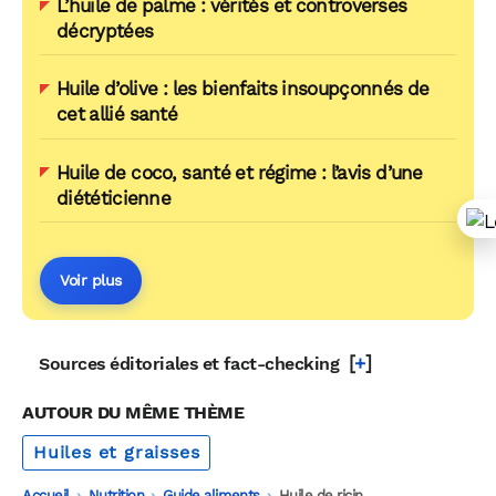
L’huile de palme : vérités et controverses
décryptées
Huile d’olive : les bienfaits insoupçonnés de
cet allié santé
Huile de coco, santé et régime : l’avis d’une
diététicienne
Voir plus
[
+
]
Sources éditoriales et fact-checking
AUTOUR DU MÊME THÈME
Huiles et graisses
Accueil
-
Nutrition
-
Guide aliments
-
Huile de ricin