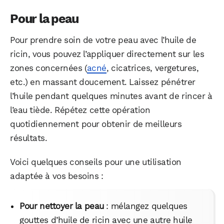
Pour la peau
Pour prendre soin de votre peau avec l’huile de
ricin, vous pouvez l’appliquer directement sur les
zones concernées (
acné
, cicatrices, vergetures,
etc.) en massant doucement. Laissez pénétrer
l’huile pendant quelques minutes avant de rincer à
l’eau tiède. Répétez cette opération
quotidiennement pour obtenir de meilleurs
résultats.
Voici quelques conseils pour une utilisation
adaptée à vos besoins :
WhatsApp
Telegram
Email
Pour nettoyer la peau
: mélangez quelques
gouttes d’huile de ricin avec une autre huile
Facebook
X
LinkedIn