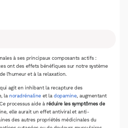
Facebook
X
LinkedIn
inales à ses principaux composants actifs :
ces ont des effets bénéfiques sur notre système
de l’humeur et à la relaxation.
qui agit en inhibant la recapture des
, la
noradrénaline
et la
dopamine
, augmentant
. Ce processus aide à
réduire les symptômes de
ne, elle aurait un effet antiviral et anti-
aines des autres propriétés médicinales du
mations cutanées ou de douleurs musculaires.