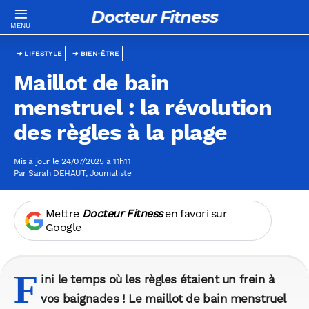
Docteur Fitness
LIFESTYLE
BIEN-ÊTRE
Maillot de bain
menstruel : la révolution
des règles à la plage
Mis à jour le 24/07/2025 à 11h11
Par
Sarah DEHAUT
, Journaliste
Mettre
Docteur Fitness
en favori sur
Google
F
ini le temps où les règles étaient un frein à
vos baignades ! Le maillot de bain menstruel