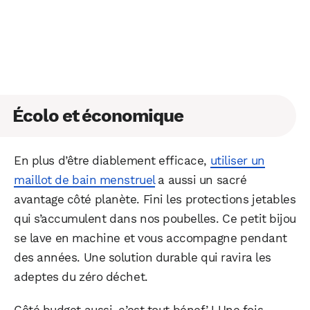
Écolo et économique
En plus d’être diablement efficace,
utiliser un
maillot de bain menstruel
a aussi un sacré
avantage côté planète. Fini les protections jetables
WhatsApp
Telegram
Email
qui s’accumulent dans nos poubelles. Ce petit bijou
se lave en machine et vous accompagne pendant
des années. Une solution durable qui ravira les
Facebook
X
LinkedIn
adeptes du zéro déchet.