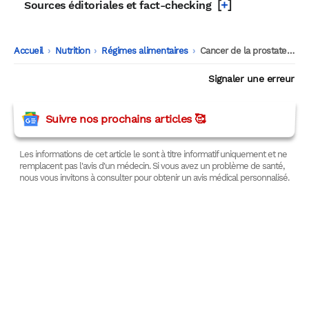
[
+
]
Sources éditoriales et fact-checking
Accueil
-
Nutrition
-
Régimes alimentaires
-
Cancer de la prostate : les bienfaits d’une alimentation végétale
Signaler une erreur
Suivre nos prochains articles 🥰
Les informations de cet article le sont à titre informatif uniquement et ne
remplacent pas l'avis d'un médecin. Si vous avez un problème de santé,
nous vous invitons à consulter pour obtenir un avis médical personnalisé.