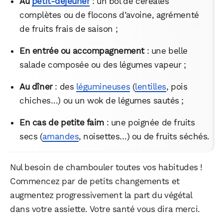
Au
petit-déjeuner
: un bol de céréales
complètes ou de flocons d’avoine, agrémenté
de fruits frais de saison ;
En entrée ou accompagnement
: une belle
salade composée ou des légumes vapeur ;
Au dîner
: des
légumineuses
(
lentilles
, pois
chiches…) ou un wok de légumes sautés ;
En cas de petite faim
: une poignée de fruits
WhatsApp
Telegram
Email
secs (
amandes
, noisettes…) ou de fruits séchés.
Facebook
X
LinkedIn
Nul besoin de chambouler toutes vos habitudes !
Commencez par de petits changements et
augmentez progressivement la part du végétal
dans votre assiette. Votre santé vous dira merci.