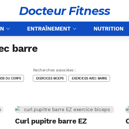
Docteur Fitness
ON
ENTRAÎNEMENT
NUTRITION
ec barre
Recherches associées :
IDS DU CORPS
EXERCICES BICEPS
EXERCICES AVEC BARRE
Curl pupitre barre EZ
C