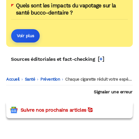
Quels sont les impacts du vapotage sur la
santé bucco-dentaire ?
Voir plus
[
+
]
Sources éditoriales et fact-checking
Accueil
-
Santé
-
Prévention
-
Chaque cigarette réduit votre espérance de vie de 20 minutes
Signaler une erreur
Suivre nos prochains articles 🥰