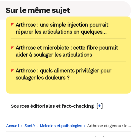
Sur le même sujet
Arthrose : une simple injection pourrait
réparer les articulations en quelques
semaines
Arthrose et microbiote : cette fibre pourrait
aider à soulager les articulations
Arthrose : quels aliments privilégier pour
soulager les douleurs ?
[
+
]
Sources éditoriales et fact-checking
Accueil
-
Santé
-
Maladies et pathologies
-
Arthrose du genou : les aliments ultra-transformés en cause ?