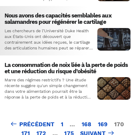
antioxydants…
Nous avons des capacités semblables aux
salamandres pour régénérer le cartilage
Les chercheurs de l’Université Duke Health
aux États-Unis ont découvert que
contrairement aux idées reçues, le cartilage
des articulations humaines peut se réparer
grâce à un processus similaire à celui…
La consommation de noix liée à la perte de poids
et une réduction du risque d’obésité
Marre des régimes restrictifs ? Une étude
récente suggère qu'un simple changement
dans votre alimentation pourrait être la
réponse à la perte de poids et à la réduction
du risque d'obésité. Les détails vont vous
étonner.
Pagination
PRÉCÉDENT
1
…
168
169
170
des
171
172
…
175
SUIVANT