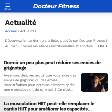
Docteur Fitness
Actualité
Accueil
/ Actualités
Découvrez ici
les derniers articles
publiés sur Do
cteur Fitness !
Au menu : nouvelles études nutritionnelles et sportives,
…
…
Lire +
Lire +
conseils d’entraînement, minceur et remise en forme, astuces
sommeil et gestion du stress… Nos experts mettent en ligne
Dormir un peu plus peut réduire ses envies de
chaque semaine de nouveaux articles pour vous permettre
grignotage
d’être au top ! N’hésitez pas à nous suivre sur
Google News
!
Avez-vous déjà remarqué que vous aviez des
envies de grignoter ou des envies
incontrôlables pour certains aliments après
une mauvaise nuit de sommeil ? Ce n’est
pas seulement le fruit de…
La musculation HIIT peut-elle remplacer le
cardio HIIT pour améliorer les capacités