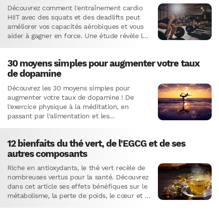
aérobiques ?
Découvrez comment l'entraînement cardio
HIIT avec des squats et des deadlifts peut
améliorer vos capacités aérobiques et vous
aider à gagner en force. Une étude révèle les
avantages et les résultats surprenants de
cette approche pour les athlètes de force.
30 moyens simples pour augmenter votre taux
Ne manquez pas ces informations clés pour
de dopamine
booster vos performances !
Découvrez les 30 moyens simples pour
augmenter votre taux de dopamine ! De
l'exercice physique à la méditation, en
passant par l'alimentation et les
compléments alimentaires, ces stratégies
vous aideront à booster votre dynamisme,
12 bienfaits du thé vert, de l’EGCG et de ses
votre motivation et votre créativité.
autres composants
Riche en antioxydants, le thé vert recèle de
nombreuses vertus pour la santé. Découvrez
dans cet article ses effets bénéfiques sur le
métabolisme, la perte de poids, le cœur et le
cerveau. Le thé vert aide aussi à lutter
contre le cancer, le diabète et réduit le