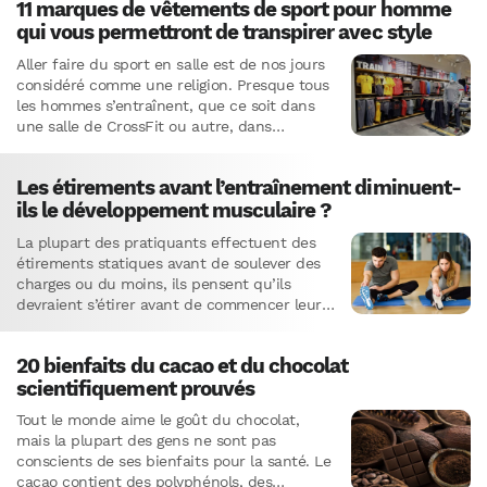
11 marques de vêtements de sport pour homme
risque de maladies neurodégénératives.
qui vous permettront de transpirer avec style
Aller faire du sport en salle est de nos jours
considéré comme une religion. Presque tous
les hommes s’entraînent, que ce soit dans
une salle de CrossFit ou autre, dans…
Les étirements avant l’entraînement diminuent-
ils le développement musculaire ?
La plupart des pratiquants effectuent des
étirements statiques avant de soulever des
charges ou du moins, ils pensent qu’ils
devraient s’étirer avant de commencer leur
entraînement. Cependant, de nombreuses
études…
20 bienfaits du cacao et du chocolat
scientifiquement prouvés
Tout le monde aime le goût du chocolat,
mais la plupart des gens ne sont pas
conscients de ses bienfaits pour la santé. Le
cacao contient des polyphénols, des