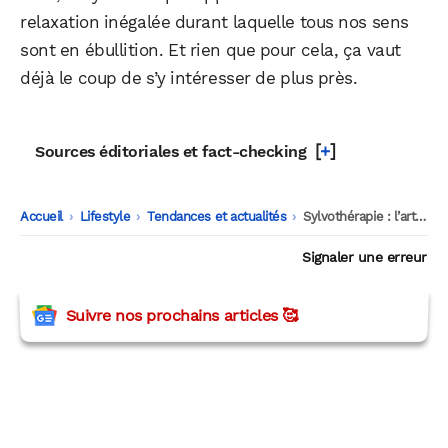
relaxation inégalée durant laquelle tous nos sens
sont en ébullition. Et rien que pour cela, ça vaut
déjà le coup de s’y intéresser de plus près.
[
+
]
Sources éditoriales et fact-checking
Accueil
-
Lifestyle
-
Tendances et actualités
-
Sylvothérapie : l’art de prendre soin de soi grâce à la nature
Signaler une erreur
Suivre nos prochains articles 🥰