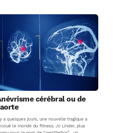
Anévrisme cérébral ou de
’aorte
l y a quelques jours, une nouvelle tragique a
ecoué le monde du fitness. Jo Linder, plus
onnu sous le nom de “Joesthetics” , un