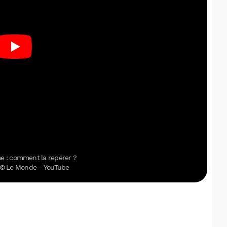
Facebook
X
LinkedIn
e : comment la repérer ?
 © Le Monde – YouTube