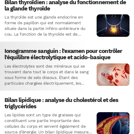
Bilan thyroïdien : analyse du fonctionnement de
la glande thyroïde
La thyroïde est une glande endocrine en
forme de papillon qui est normalement
située dans la partie inféro-antérieure du
cou. La fonction de la thyroïde est de
fabriquer des hormones…
Ionogramme sanguin : l’examen pour contrôler
l’équilibre électrolytique et acido-basique
Les électrolytes sont des minéraux qui se
trouvent dans tout le corps et dans le sang
sous forme de sels dissous. Étant des
particules chargées électriquement, les
électrolytes aident à…
Bilan lipidique : analyse du cholestérol et des
triglycérides
Les lipides sont un type de graisses qui
constituent une partie importante des
cellules du corps et servent également de
source d’énergie. Un bilan lipidique mesure