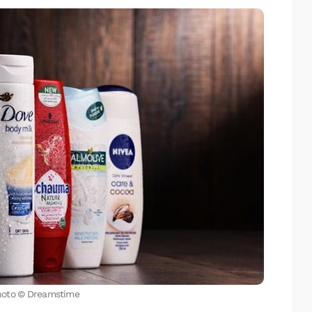
Facebook
X
LinkedIn
hoto © Dreamstime