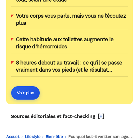
Votre corps vous parle, mais vous ne l’écoutez
plus
Cette habitude aux toilettes augmente le
risque d’hémorroïdes
8 heures debout au travail : ce qu’il se passe
vraiment dans vos pieds (et le résultat
surprend les chercheurs)
Voir plus
[
+
]
Sources éditoriales et fact-checking
Accueil
-
Lifestyle
-
Bien-être
-
Pourquoi faut-il ventiler son logement, même en hiver ?