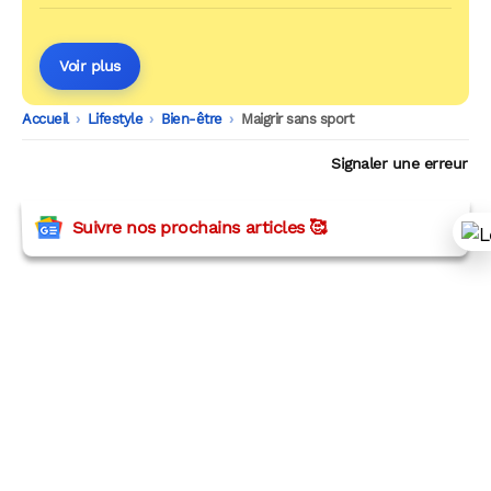
surprend les chercheurs)
Voir plus
Accueil
-
Lifestyle
-
Bien-être
-
Maigrir sans sport
Signaler une erreur
Suivre nos prochains articles 🥰