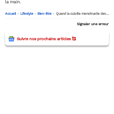
la main.
Accueil
-
Lifestyle
-
Bien-être
-
Quand la culotte menstruelle devient l’alliée des sportives
Signaler une erreur
Suivre nos prochains articles 🥰