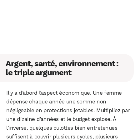
Argent, santé, environnement :
WhatsApp
Telegram
Email
le triple argument
Facebook
X
LinkedIn
Il y a d’abord l’aspect économique. Une femme
dépense chaque année une somme non
négligeable en protections jetables. Multipliez par
une dizaine d’années et le budget explose. À
l’inverse, quelques culottes bien entretenues
suffisent à couvrir plusieurs cycles, plusieurs