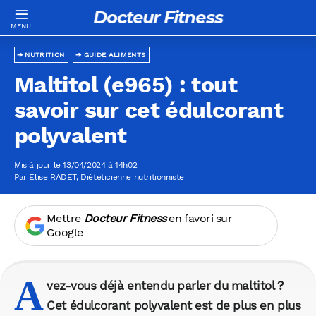
Docteur Fitness
NUTRITION
GUIDE ALIMENTS
Maltitol (e965) : tout
savoir sur cet édulcorant
polyvalent
Mis à jour le 13/04/2024 à 14h02
Par
Elise RADET
, Diététicienne nutritionniste
Mettre
Docteur Fitness
en favori sur
Google
A
vez-vous déjà entendu parler du
maltitol
?
Cet
édulcorant
polyvalent est de plus en plus