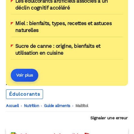
Les édulcorants artificiels associés à un
déclin cognitif accéléré
Miel : bienfaits, types, recettes et astuces
naturelles
Sucre de canne : origine, bienfaits et
utilisation en cuisine
Voir plus
AUTOUR DU MÊME THÈME
Édulcorants
Accueil
-
Nutrition
-
Guide aliments
-
Maltitol
Signaler une erreur