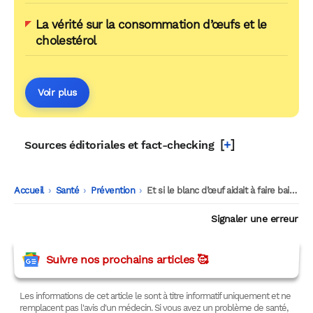
La vérité sur la consommation d’œufs et le
cholestérol
Voir plus
[
+
]
Sources éditoriales et fact-checking
Accueil
-
Santé
-
Prévention
-
Et si le blanc d’œuf aidait à faire baisser la tension ? Une étude intrigue
Signaler une erreur
Suivre nos prochains articles 🥰
Les informations de cet article le sont à titre informatif uniquement et ne
remplacent pas l'avis d'un médecin. Si vous avez un problème de santé,