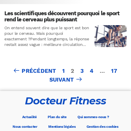
Les scientifiques découvrent pourquoi le sport
rend le cerveau plus puissant
On entend souvent dire que le sport est bon
pour le cerveau. Mais pourquoi
exactement ?Pendant longtemps, la réponse
restait assez vague : meilleure circulation
sanguine, réduction du stress, amélioration
de l’humeur.…
Pagination
PRÉCÉDENT
1
2
3
4
…
17
des
SUIVANT
publications
Docteur Fitness
Actualité
Plan du site
Qui sommes-nous ?
Nous contacter
Mentions légales
Gestion des cookies