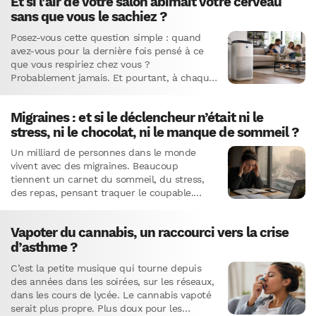
Et si l’air de votre salon abîmait votre cerveau
sans que vous le sachiez ?
Posez-vous cette question simple : quand
avez-vous pour la dernière fois pensé à ce
que vous respiriez chez vous ?
Probablement jamais. Et pourtant, à chaque
inspiration, votre nez laisse passer des…
Migraines : et si le déclencheur n’était ni le
stress, ni le chocolat, ni le manque de sommeil ?
Un milliard de personnes dans le monde
vivent avec des migraines. Beaucoup
tiennent un carnet du sommeil, du stress,
des repas, pensant traquer le coupable.
Elles cherchent du mauvais côté.La…
Vapoter du cannabis, un raccourci vers la crise
d’asthme ?
C’est la petite musique qui tourne depuis
des années dans les soirées, sur les réseaux,
dans les cours de lycée. Le cannabis vapoté
serait plus propre. Plus doux pour les…