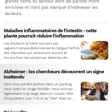
grands noms du secteur dont les paroles m’ont
enrichies et n’ont pas manqué d’intéresser les
lecteurs.
Maladies inflammatoires de l’intestin : cette
plante pourrait réduire l’inflammation
Les douleurs arrivent souvent par
vagues.Crampes.Ballonnements.Fatigue.Parfois,
des diarrhées qui reviennent encore et
encore.Pour les personnes atteintes de
maladies inflammatoires de l’intestin, c’est
le quotidien. Ces maladies (comme la
Alzheimer : les chercheurs découvrent un signe
maladie de…
inattendu
Vous vous perdez parfois dans un parking.
Vous ratez un virage familier. Vous tournez
légèrement trop large dans un couloir. Rien
d’inquiétant, non ? Et si ce “rien” était en
réalité…