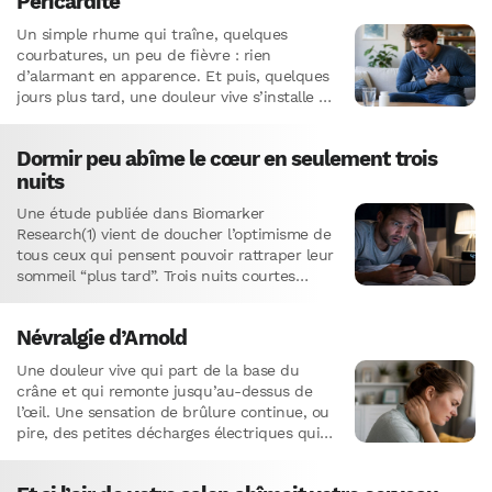
Péricardite
Un simple rhume qui traîne, quelques
courbatures, un peu de fièvre : rien
d’alarmant en apparence. Et puis, quelques
jours plus tard, une douleur vive s’installe au
milieu de la poitrine.…
Dormir peu abîme le cœur en seulement trois
nuits
Une étude publiée dans Biomarker
Research(1) vient de doucher l’optimisme de
tous ceux qui pensent pouvoir rattraper leur
sommeil “plus tard”. Trois nuits courtes
suffisent à déclencher dans le sang…
Névralgie d’Arnold
Une douleur vive qui part de la base du
crâne et qui remonte jusqu’au-dessus de
l’œil. Une sensation de brûlure continue, ou
pire, des petites décharges électriques qui
frappent sans…