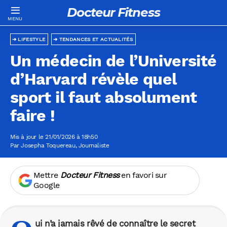
Docteur Fitness
LIFESTYLE
TENDANCES ET ACTUALITÉS
Un médecin de l’Université
d’Harvard révèle quel
sport il faut absolument
faire !
Mis à jour le 21/01/2026 à 18h50
Par
Josepha Toquereau
, Journaliste
Mettre
Docteur Fitness
en favori sur
Google
ui n’a jamais rêvé de connaître le secret