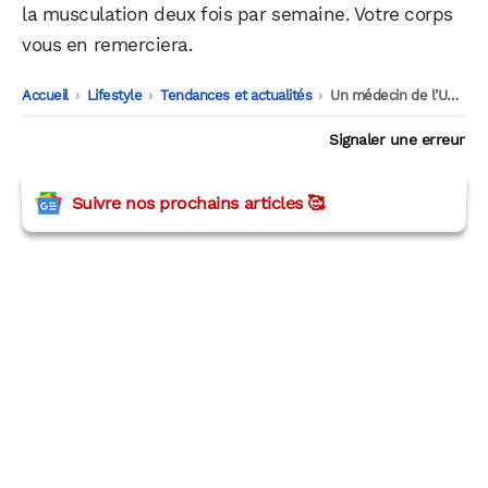
la musculation deux fois par semaine. Votre corps
vous en remerciera.
Accueil
-
Lifestyle
-
Tendances et actualités
-
Un médecin de l’Université d’Harvard révèle quel sport il faut absolument faire !
Signaler une erreur
Suivre nos prochains articles 🥰