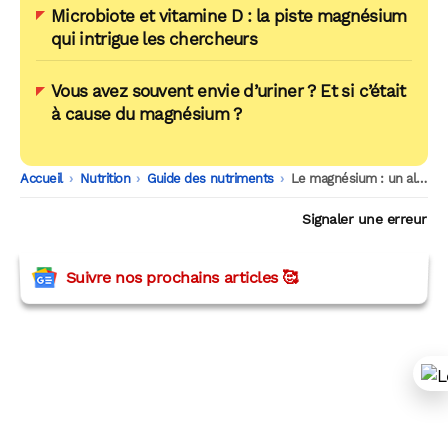
Microbiote et vitamine D : la piste magnésium
qui intrigue les chercheurs
Vous avez souvent envie d’uriner ? Et si c’était
à cause du magnésium ?
Accueil
-
Nutrition
-
Guide des nutriments
-
Le magnésium : un allié naturel pour réduire l’anxiété
Signaler une erreur
Suivre nos prochains articles 🥰