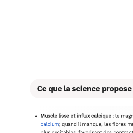
Ce que la science propos
Muscle lisse et influx calcique
: le mag
calcium
; quand il manque, les fibres m
plus excitables, favorisant des contrac