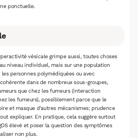
ine ponctuelle.
le
yperactivité vésicale grimpe aussi, toutes choses
 au niveau individuel, mais sur une population
z les personnes polymédiquées ou avec
e cohérente dans de nombreux sous‑groupes,
fumeurs que chez les fumeurs (interaction
WhatsApp
Telegram
Email
chez les fumeurs), possiblement parce que le
oire et masque d’autres mécanismes; prudence
tout expliquer. En pratique, cela suggère surtout
Facebook
X
LinkedIn
 MgDS élevé et poser la question des symptômes
aliser non plus.