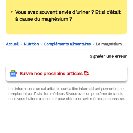
Vous avez souvent envie d’uriner ? Et si c’était
à cause du magnésium ?
Accueil
-
Nutrition
-
Compléments alimentaires
-
Le magnésium, ce complément que les sportifs prennent presque tous de travers
Signaler une erreur
Suivre nos prochains articles 🥰
Les informations de cet article le sont à titre informatif uniquement et ne
remplacent pas l'avis d'un médecin. Si vous avez un problème de santé,
nous vous invitons à consulter pour obtenir un avis médical personnalisé.