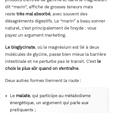
dit “marin”, affiche de grosses teneurs mais
reste
très mal absorbé
, avec souvent des
WhatsApp
Telegram
Email
désagréments digestifs. Le “marin” a beau sonner
naturel, c’est principalement de l’oxyde : vous
payez un argument marketing.
Facebook
X
LinkedIn
Le bisglycinate
, où le magnésium est lié à deux
molécules de glycine, passe bien mieux la barrière
intestinale et ne perturbe pas le transit. C’est
le
choix le plus sûr quand on s’entraîne
.
Deux autres formes tiennent la route :
Le
malate
, qui participe au métabolisme
énergétique, un argument qui parle aux
pratiquants ;